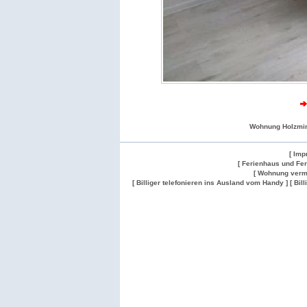
Wohnung Holzmi
[ Imp
[ Ferienhaus und Fe
[ Wohnung verm
[ Billiger telefonieren ins Ausland vom Handy ]
[ Bil
Wohnung
Wohnung
Gesuch
Wohnungen