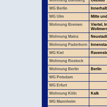
Wohnung Bamberg
Ost/süd
WG Berlin
Innerhal
WG Ulm
Mitte un
Wohnung Bremen
Viertel, 
Woltmer
Wohnung Mainz
Neustadt
Wohnung Paderborn
Innensta
WG Kiel
Ravensb
Wohnung Rostock
Wohnung Berlin
Berlin
WG Potsdam
WG Erfurt
Wohnung Köln
Kalk
WG Mannheim