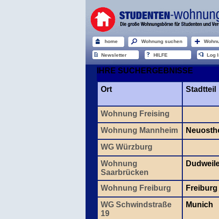
home
Wohnung suchen
Wohnu
Newsletter
HILFE
Log I
IHRE SUCHERGEBNISSE
Ort
Stadtteil
Wohnung Freising
Wohnung Mannheim
Neuosth
WG Würzburg
Wohnung
Dudweil
Saarbrücken
Wohnung Freiburg
Freiburg
WG Schwindstraße
Munich
19