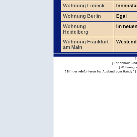
Wohnung Lübeck
Innenstad
Wohnung Berlin
Egal
Wohnung
Im neuen
Heidelberg
Wohnung Frankfurt
Westend
am Main
[
[ Ferienhaus un
[ Wohnung v
[ Billiger telefonieren ins Ausland vom Handy ]
[
Wohnung
Wohnung
Gesuch
Wohnungen