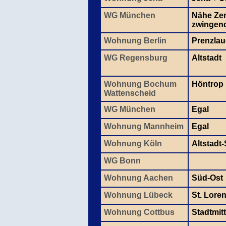
WG München
Nähe Zen
zwingen
Wohnung Berlin
Prenzlau
WG Regensburg
Altstadt
Wohnung Bochum
Höntrop
Wattenscheid
WG München
Egal
Wohnung Mannheim
Egal
Wohnung Köln
Altstadt
WG Bonn
Wohnung Aachen
Süd-Ost
Wohnung Lübeck
St. Lore
Wohnung Cottbus
Stadtmit