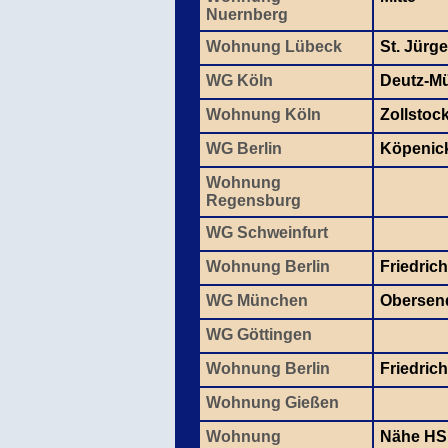
Nuernberg
Wohnung Lübeck
St. Jürg
WG Köln
Deutz-M
Wohnung Köln
Zollstoc
WG Berlin
Köpenic
Wohnung
Regensburg
WG Schweinfurt
Wohnung Berlin
Friedric
WG München
Obersen
WG Göttingen
Wohnung Berlin
Friedric
Wohnung Gießen
Wohnung
Nähe HS