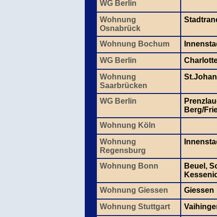
WG Berlin
Wohnung
Stadtran
Osnabrück
Wohnung Bochum
Innensta
WG Berlin
Charlott
Wohnung
St.Johan
Saarbrücken
WG Berlin
Prenzlau
Berg/Fri
Wohnung Köln
Wohnung
Innensta
Regensburg
Wohnung Bonn
Beuel, S
Kesseni
Wohnung Giessen
Giessen
Wohnung Stuttgart
Vaihinge