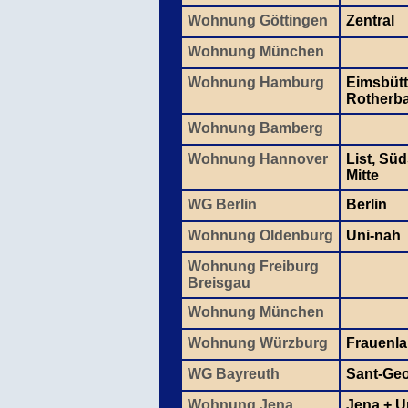
Wohnung Göttingen
Zentral
Wohnung München
Wohnung Hamburg
Eimsbütt
Rotherb
Wohnung Bamberg
Wohnung Hannover
List, Sü
Mitte
WG Berlin
Berlin
Wohnung Oldenburg
Uni-nah
Wohnung Freiburg
Breisgau
Wohnung München
Wohnung Würzburg
Frauenl
WG Bayreuth
Sant-Ge
Wohnung Jena
Jena + 