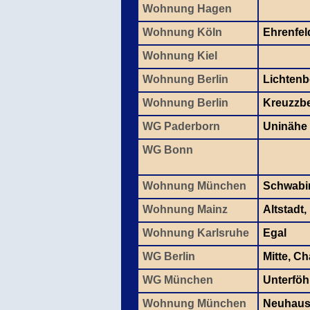
Wohnung Hagen
Wohnung Köln
Ehrenfel
Wohnung Kiel
Wohnung Berlin
Lichtenb
Wohnung Berlin
Kreuzzb
WG Paderborn
Uninähe
WG Bonn
Wohnung München
Schwabi
Wohnung Mainz
Altstadt,
Wohnung Karlsruhe
Egal
WG Berlin
Mitte, C
WG München
Unterföh
Wohnung München
Neuhaus