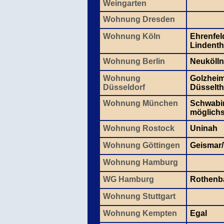
Weingarten
Wohnung Dresden
Wohnung Köln
Ehrenfel
Lindenth
Wohnung Berlin
Neukölln
Wohnung
Golzheim
Düsseldorf
Düsselth
Wohnung München
Schwabin
möglichst
Wohnung Rostock
Uninah
Wohnung Göttingen
Geismar
Wohnung Hamburg
WG Hamburg
Rothen
Wohnung Stuttgart
Wohnung Kempten
Egal