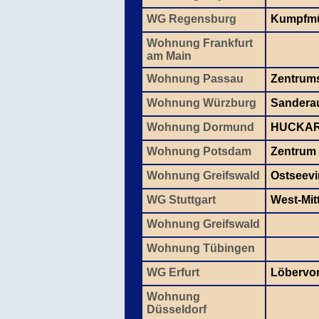
WG Regensburg
Kumpfmü
Wohnung Frankfurt
am Main
Wohnung Passau
Zentrum
Wohnung Würzburg
Sanderau
Wohnung Dormund
HUCKA
Wohnung Potsdam
Zentrum
Wohnung Greifswald
Ostseevir
WG Stuttgart
West-Mit
Wohnung Greifswald
Wohnung Tübingen
WG Erfurt
Löbervor
Wohnung
Düsseldorf