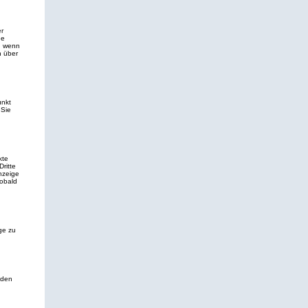
r
de
g, wenn
h über
unkt
 Sie
kte
Dritte
nzeige
sobald
ge zu
nden