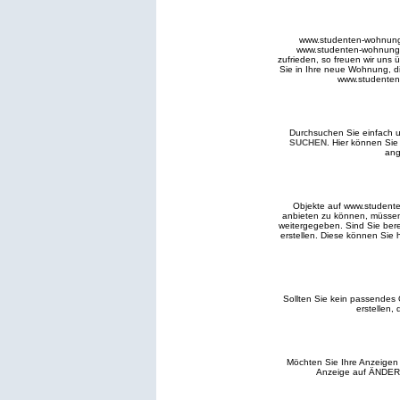
www.studenten-wohnung.d
www.studenten-wohnung.
zufrieden, so freuen wir uns 
Sie in Ihre neue Wohnung, d
www.studenten-
Durchsuchen Sie einfach u
SUCHEN
. Hier können Si
ang
Objekte auf www.studente
anbieten zu können, müssen
weitergegeben. Sind Sie berei
erstellen. Diese können Sie h
Sollten Sie kein passendes
erstellen
Möchten Sie Ihre Anzeigen
Anzeige auf ÄNDERN