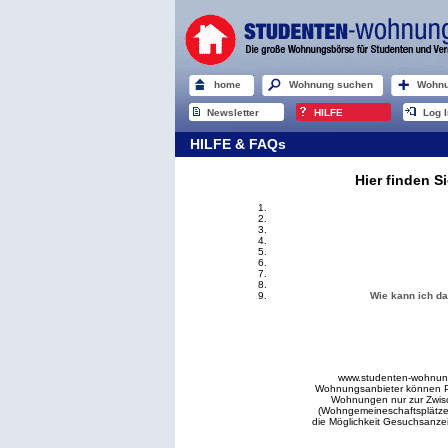
home
Wohnung suchen
Wohnu
Newsletter
HILFE
Log I
HILFE & FAQs
Hier finden S
Wie kann ich d
www.studenten-wohnung
Wohnungsanbieter können Pr
Wohnungen nur zur Zwis
(Wohngemeineschaftsplätze)
die Möglichkeit Gesuchsanzei