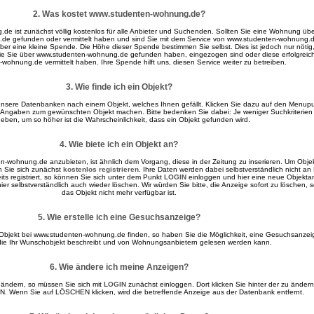
2. Was kostet www.studenten-wohnung.de?
e ist zunächst völlig kostenlos für alle Anbieter und Suchenden. Sollten Sie eine Wohnung übe
de gefunden oder vermittelt haben und sind Sie mit dem Service von www.studenten-wohnung.
über eine kleine Spende. Die Höhe dieser Spende bestimmen Sie selbst. Dies ist jedoch nur nöti
ie Sie über www.studenten-wohnung.de gefunden haben, eingezogen sind oder diese erfolgreic
wohnung.de vermittelt haben. Ihre Spende hilft uns, diesen Service weiter zu betreiben.
3. Wie finde ich ein Objekt?
nsere Datenbanken nach einem Objekt, welches Ihnen gefällt. Klicken Sie dazu auf den Menup
e Angaben zum gewünschten Objekt machen. Bitte bedenken Sie dabei: Je weniger Suchkriterien
eben, um so höher ist die Wahrscheinlichkeit, dass ein Objekt gefunden wird.
4. Wie biete ich ein Objekt an?
n-wohnung.de anzubieten, ist ähnlich dem Vorgang, diese in der Zeitung zu inserieren. Um Obje
 Sie sich zunächst
kostenlos registrieren
. Ihre Daten werden dabei selbstverständlich nicht an 
ts registriert, so können Sie sich unter dem Punkt
LOGIN
einloggen und hier eine neue Objekta
ier selbstverständlich auch wieder löschen. Wir würden Sie bitte, die Anzeige sofort zu löschen, 
das Objekt nicht mehr verfügbar ist.
5. Wie erstelle ich eine Gesuchsanzeige?
 Objekt bei www.studenten-wohnung.de finden, so haben Sie die Möglichkeit, eine Gesuchsanzei
, die Ihr Wunschobjekt beschreibt und von Wohnungsanbietern gelesen werden kann.
6. Wie ändere ich meine Anzeigen?
 ändern, so müssen Sie sich mit
LOGIN
zunächst einloggen. Dort klicken Sie hinter der zu änder
. Wenn Sie auf LÖSCHEN klicken, wird die betreffende Anzeige aus der Datenbank entfernt.