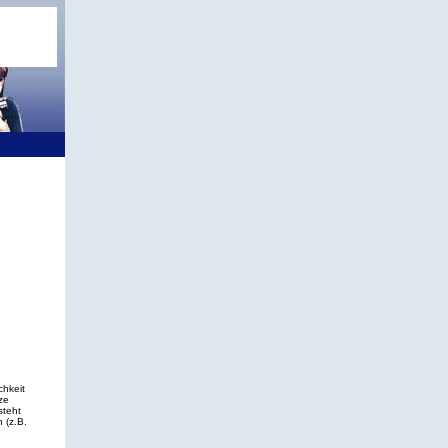
.
hkeit
ze
steht
 (z.B.