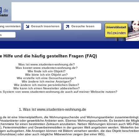
ng vermieten
Gesuch inserieren
Gesuche lesen
n
ie Hilfe und die häufig gestellten Fragen (FAQ)
Was ist www.studenten-wohnung.de?
Was kostet www.studenten-wohnung.de?
Wie finde ich ein Objekt?
Wie biete ich ein Objekt an?
Wie erstelle ich eine Gesuchsanzeige?
Wie ändere ich meine Anzeigen?
Wie ändere ich meine persönlichen Daten?
Wie kann ich einen Newsletter abbestellen?
as System von www.studenten-wohnung.de auch auf meiner Webseite nutzen?
1. Was ist www.studenten-wohnung.de
.de ist eine Internetplattform, die Wohnungssuchende und Wohnungsanbieter zusammenbringt
ivatanbieter oder gewerbliche Anbieter sein. Ebenso Wohnungssuchende. Es besteht die Möglic
chenmiete für einen bestimmten Zeitraum anzubieten. Neben Wohnungen können auch WG-Plät
, Ferienimmobilien und Gewerbeimmobilien in der ganzen Welt angeboten werden. Weiterhin be
gen aufzugeben. Alle Anzeigen können mit Bildern versehen werden, die das Objekt beschreiben
Grundrisse) oder aber auch mögliche Mitbewohner zeigen (bei einer WG).