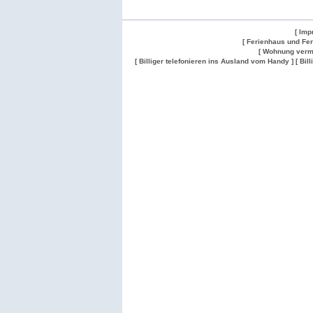
[ Imp
[ Ferienhaus und Fe
[ Wohnung verm
[ Billiger telefonieren ins Ausland vom Handy ]
[ Bil
Wohnung
Wohnung
Gesuch
Wohnungen