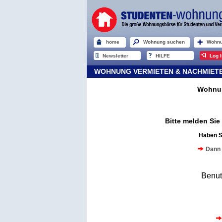
home
Wohnung suchen
Wohnu
Newsletter
HILFE
Log I
WOHNUNG VERMIETEN & NACHMIETER
Wohnun
Bitte melden Si
Haben S
Dann 
Benu