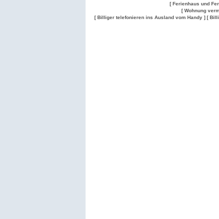
[ Ferienhaus und Fe
[ Wohnung verm
[ Billiger telefonieren ins Ausland vom Handy ]
[ Bil
Wohnung
Wohnung
Gesuch
Wohnungen