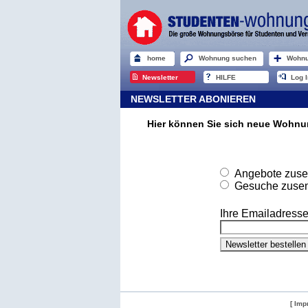
home
Wohnung suchen
Wohnu
Newsletter
HILFE
Log I
NEWSLETTER ABONIEREN
Hier können Sie sich neue Wohn
Angebote zusen
Gesuche zusend
Ihre Emailadresse
[ Imp