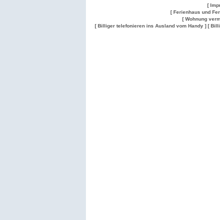
[ Imp
[ Ferienhaus und Fe
[ Wohnung verm
[ Billiger telefonieren ins Ausland vom Handy ]
[ Bil
Wohnung
Wohnung
Gesuch
Wohnungen