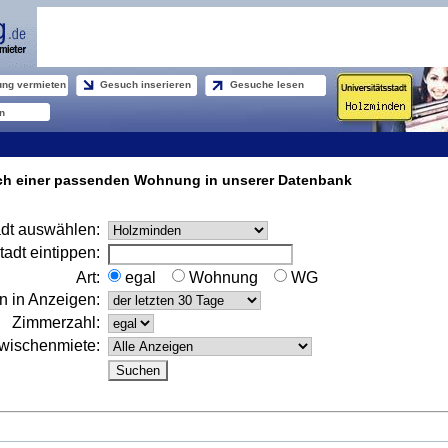
ng vermieten
Gesuch inserieren
Gesuche lesen
n
ach einer passenden Wohnung in unserer Datenbank
adt auswählen:
dt eintippen:
Art:
egal
Wohnung
WG
n in Anzeigen:
Zimmerzahl:
wischenmiete: