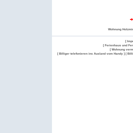
Wohnung Holzmi
[ Imp
[ Ferienhaus und Fe
[ Wohnung verm
[ Billiger telefonieren ins Ausland vom Handy ]
[ Bil
Wohnung
Wohnung
Gesuch
Wohnungen