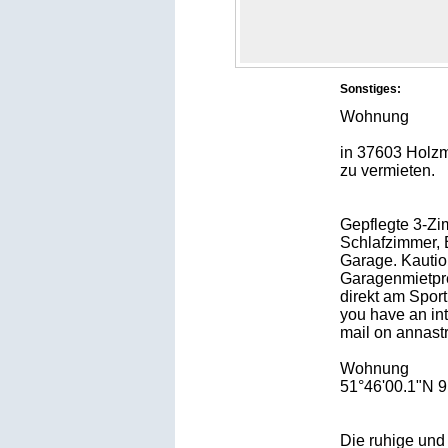
Sonstiges:
Wohnung
in 37603 Holzm
zu vermieten.
Gepflegte 3-Zi
Schlafzimmer,
Garage. Kautio
Garagenmietpre
direkt am Spor
you have an int
mail on annas
Wohnung
51°46'00.1"N 9
Die ruhige un