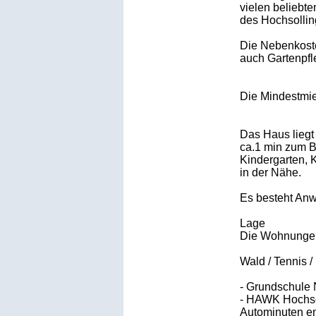
vielen beliebte
des Hochsolling
Die Nebenkoste
auch Gartenpfl
Die Mindestmie
Das Haus liegt 
ca.1 min zum 
Kindergarten, 
in der Nähe.
Es besteht Anw
Lage
Die Wohnungen 
Wald / Tennis /
- Grundschule 
- HAWK Hochs
Autominuten en