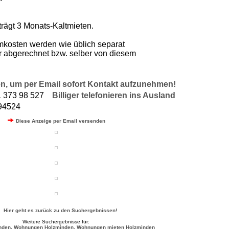
trägt 3 Monats-Kaltmieten.
kosten werden wie üblich separat
r abgerechnet bzw. selber von diesem
n, um per Email sofort Kontakt aufzunehmen!
1 373 98 527
Billiger telefonieren ins Ausland
394524
Diese Anzeige per Email versenden
Hier geht es zurück zu den Suchergebnissen!
Weitere Suchergebnisse für:
nden
,
Wohnungen Holzminden
,
Wohnungen mieten Holzminden