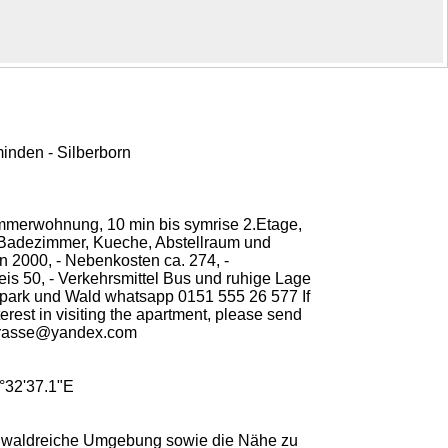
inden - Silberborn
mmerwohnung, 10 min bis symrise 2.Etage,
 Badezimmer, Kueche, Abstellraum und
n 2000, - Nebenkosten ca. 274, -
is 50, - Verkehrsmittel Bus und ruhige Lage
tpark und Wald whatsapp 0151 555 26 577 If
erest in visiting the apartment, please send
trasse@yandex.com
°32'37.1"E
d waldreiche Umgebung sowie die Nähe zu