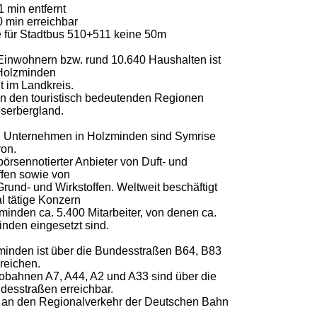
1 min entfernt
0 min erreichbar
le für Stadtbus 510+511 keine 50m
 Einwohnern bzw. rund 10.640 Haushalten ist
 Holzminden
t im Landkreis.
t in den touristisch bedeutenden Regionen
serbergland.
n Unternehmen in Holzminden sind Symrise
ron.
börsennotierter Anbieter von Duft- und
fen sowie von
rund- und Wirkstoffen. Weltweit beschäftigt
al tätige Konzern
zminden ca. 5.400 Mitarbeiter, von denen ca.
inden eingesetzt sind.
minden ist über die Bundesstraßen B64, B83
reichen.
bahnen A7, A44, A2 und A33 sind über die
esstraßen erreichbar.
 an den Regionalverkehr der Deutschen Bahn
.