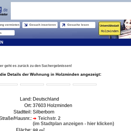
ng vermieten
Gesuch inserieren
Gesuche lesen
n
EN
er geht es zurück zu den Suchergebnissen!
 die Details der Wohnung in Holzminden angezeigt:
Land:
Deutschland
Ort:
37603 Holzminden
Stadtteil:
Silberborn
Straße/Hausnr.:
Teichstr. 2
(im Stadtplan anzeigen - hier klicken)
Fläche:
2
98 m