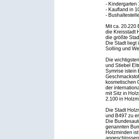
- Kindergarten 
- Kaufland in 1
- Bushaltestel
Mit ca. 20.220
die Kreisstadt
die größte Stad
Die Stadt lieg
Solling und We
Die wichtigste
und Stiebel Elt
Symrise istein 
Geschmackstof
kosmetischen G
der internation
mit Sitz in Hol
2.100 in Holzm
Die Stadt Holz
und B497 zu er
Die Bundesauto
genannten Bund
Holzminden ist
angeschlossen