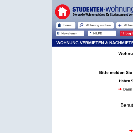
home
Wohnung suchen
Wohnu
Newsletter
HILFE
Log I
WOHNUNG VERMIETEN & NACHMIETER
Wohnun
Bitte melden Si
Haben S
Dann 
Benu