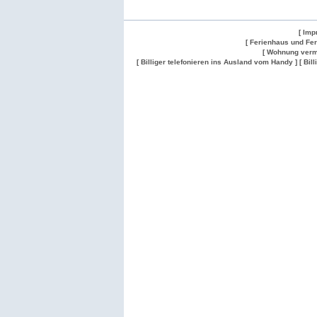
[ Imp
[ Ferienhaus und Fe
[ Wohnung verm
[ Billiger telefonieren ins Ausland vom Handy ]
[ Bil
Wohnung
Wohnung
Gesuch
Wohnungen